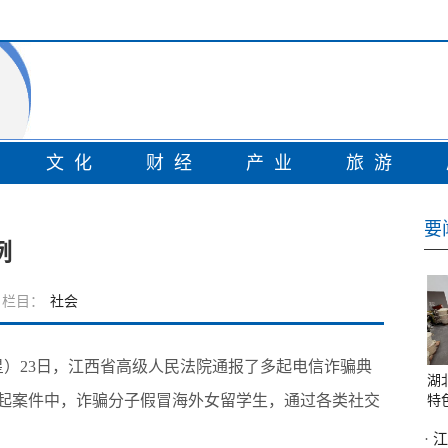
情
文化
财经
产业
旅游
要
例
栏目：
社会
）23日，江西省高级人民法院通报了多起电信诈骗典
湖
4起案件中，诈骗分子假冒海外女留学生，通过各类社交
特
·
江