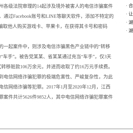
·
合
赣州各级法院审理的14起涉及境外被害人的电信诈骗案件
·
让
过Facebook账号和LINE等聊天软件，添加不特定的
·
湖
，骗取他人购买游戏卡、苹果卡，在获得其卡号和密码
·
湖
一起案件中，则涉及电信诈骗黑色产业链中的“转移
“车手”。被告党某某、省某某通过充当“车手”，仅3天
转移赃款106万余元，并进而收取了约16万元手续费。
电信网络诈骗犯罪的极端危害性、严峻复杂性，为此
网络诈骗等犯罪。2017年1月至2020年12月，江西
案件共计5626件9852人，其中电信网络诈骗犯罪案件