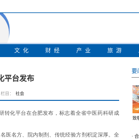
情
文化
财经
产业
旅游
要
化平台发布
栏目：
社会
”科研转化平台在合肥发布，标志着全省中医药科研成
致
，名医名方、院内制剂、传统经验方剂积淀深厚。全
·
合