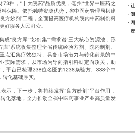
材73种，“十大皖药”品质优良，亳州“世界中医药之
·
让
原料保障。依托独特资源优势，省中医药管理局搭建
·
湖
“良方妙剂”工程，全面提高医疗机构院内中药制剂科
·
湖
更好服务人民群众。
·
安
集成“良方库”“妙剂集”“需求谱”三大核心资源池，形
方库”系统收集整理全省传统经验方剂、院内制剂、
”重点汇集疗效独特、具备市场潜力与转化前景的中
企业实际需求，以市场为导向指引科研定向攻关，助
平台已梳理238位名医的1236条验方、338个中
，转化基础厚实。
表示，下一步，将持续发挥“良方妙剂”平台作用，
果转化落地，全力推动全省中医药事业产业高质量发