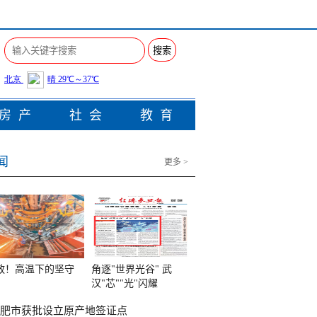
搜索
房产
社会
教育
闻
更多 >
敬！高温下的坚守
角逐"世界光谷" 武
汉"芯""光"闪耀
肥市获批设立原产地签证点