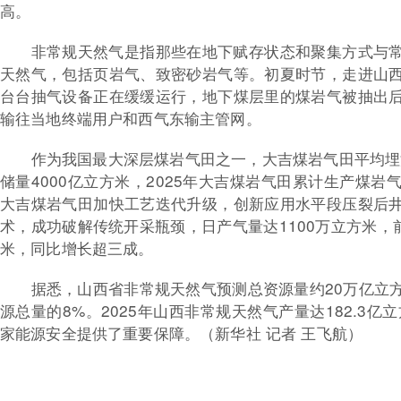
高。
非常规天然气是指那些在地下赋存状态和聚集方式与
天然气，包括页岩气、致密砂岩气等。初夏时节，走进山
台台抽气设备正在缓缓运行，地下煤层里的煤岩气被抽出
输往当地终端用户和西气东输主管网。
作为我国最大深层煤岩气田之一，大吉煤岩气田平均埋深
储量4000亿立方米，2025年大吉煤岩气田累计生产煤岩气
大吉煤岩气田加快工艺迭代升级，创新应用水平段压裂后
术，成功破解传统开采瓶颈，日产气量达1100万立方米，
米，同比增长超三成。
据悉，山西省非常规天然气预测总资源量约20万亿立
源总量的8%。2025年山西非常规天然气产量达182.3亿
家能源安全提供了重要保障。（新华社 记者 王飞航）