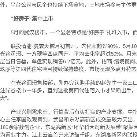
外，平台公司与民企也持续下场拿地，土地市场参与主体更
“好房子”集中上市
5月的武汉楼市，一个显著特点是“好房子”扎堆入市，
联投清能·曼雲天樾月初首开，去化率超过90%。5月1
光谷润璟、一方砚等四盘同开，平均去化率超过80%。月末
层当日售罄，单盘实现销售6.2亿元。此外，招商·缦境揽阅
玖序等第四代住宅项目持续保持热度，市场呈现多点开花态
在光谷润璟售楼部，刚办完认购手续的赵先生一家三
注光谷楼市一年多，直到这批第四代住宅入市才果断出手，
大”。
产业兴则需求旺，行情背后有实打实的产业支撑。中
心主任李国政观察到，武昌和东湖高新区成交量较为突出
180余家数创企业，东湖高新区“环华科大创新发展带”聚
为置业主力。江上云启首开来访破千组。东湖高新区内联投清