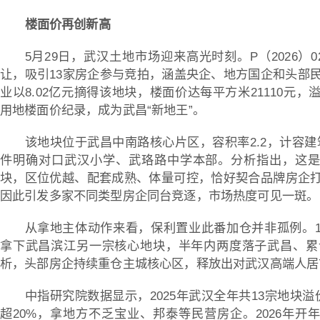
楼面价再创新高
5月29日，武汉土地市场迎来高光时刻。P（2026）
让，吸引13家房企参与竞拍，涵盖央企、地方国企和头部民
业以8.02亿元摘得该地块，楼面价达每平方米21110元，
用地楼面价纪录，成为武昌“新地王”。
该地块位于武昌中南路核心片区，容积率2.2，计容建
件明确对口武汉小学、武珞路中学本部。分析指出，这是
块，区位优越、配套成熟、体量可控，恰好契合品牌房企
因此引发多家不同类型房企同台竞逐，市场热度可见一斑。
从拿地主体动作来看，保利置业此番加仓并非孤例。15
拿下武昌滨江另一宗核心地块，半年内两度落子武昌、累
析，头部房企持续重仓主城核心区，释放出对武汉高端人居
中指研究院数据显示，2025年武汉全年共13宗地块
超20%，拿地方不乏宝业、邦泰等民营房企。2026年开