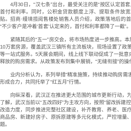
4月30日，“汉七条”出台，最受关注的是“按区认定首
首付和利率。同时，公积金贷款额度上浮、提取条件放宽
贴。招商·缦境揽阅售楼处销售人员介绍，政策落地后的
“不少客户是冲着‘首套’认定来的，首付和利率都降了一截”
紧随其后的“五一”房交会，将市场热度进一步推高。本
10万套房源，覆盖武汉三镇所有主流板块，现场设置了政
等一站式服务。5天展会期间，线上线下联动促成了一批意向
释放的购房需求。从政策发布到集中展销，“无缝衔接”的操
业内分析认为，系列举措“精准施策，持续推动购房需求
形成合力，共同托举了“红五月”行情。
向纵深看，武汉正在推进更大范围的城市更新行动，
了解，武汉当前以“五改四好”为主攻方向，按照“留改拆建
改造力度，同步推进完整社区建设，补齐教育、养老、医
商品房、新建好房子、原拆原建等多元化模式，严控增量
题。